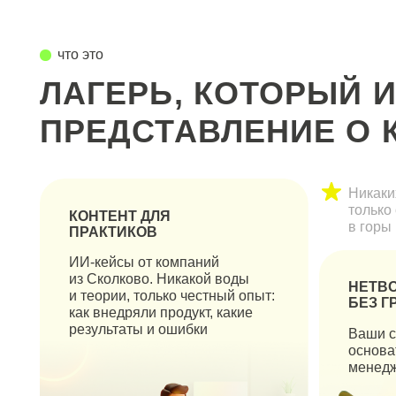
Никаких скуч
только общие 
КОНТЕНТ ДЛЯ
в горы и баня
ПРАКТИКОВ
ИИ-кейсы от компаний
из Сколково. Никакой воды
НЕТВОРКИН
и теории, только честный опыт:
БЕЗ ГРАНИЦ
как внедряли продукт, какие
результаты и ошибки
Ваши соседи 
основатели «С
менеджеры ЦИ