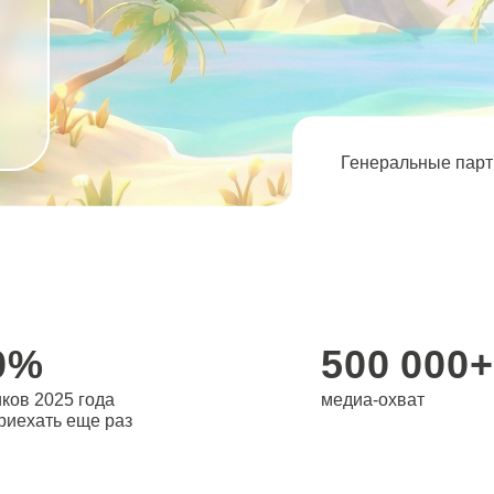
Генеральные партнёры:
500 000+
25 года
медиа-охват
ь еще раз
Cтрахование, Полис.онлайн и другие
Практичес